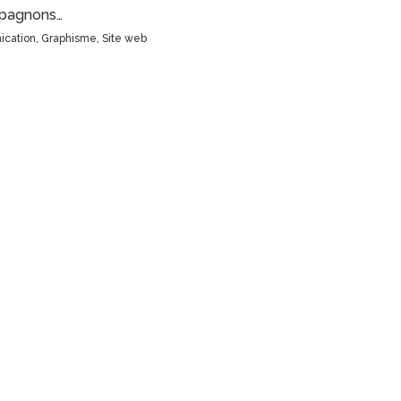
mpagnons…
cation
,
Graphisme
,
Site web