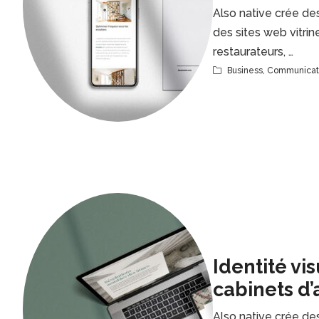
Also native crée des
des sites web vitrin
restaurateurs, …
Business
,
Communicat
Identité vis
cabinets d’
Also native crée des