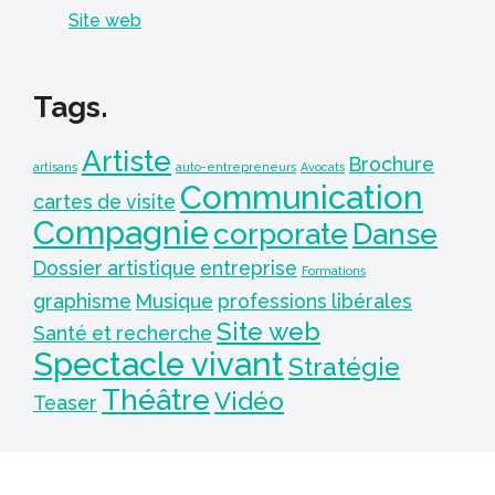
Site web
Tags.
Artiste
Brochure
artisans
auto-entrepreneurs
Avocats
Communication
cartes de visite
Compagnie
corporate
Danse
Dossier artistique
entreprise
Formations
graphisme
Musique
professions libérales
Site web
Santé et recherche
Spectacle vivant
Stratégie
Théâtre
Vidéo
Teaser