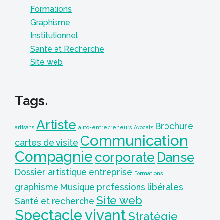
Formations
Graphisme
Institutionnel
Santé et Recherche
Site web
Tags.
Artiste
Brochure
artisans
auto-entrepreneurs
Avocats
Communication
cartes de visite
Compagnie
corporate
Danse
Dossier artistique
entreprise
Formations
graphisme
Musique
professions libérales
Site web
Santé et recherche
Spectacle vivant
Stratégie