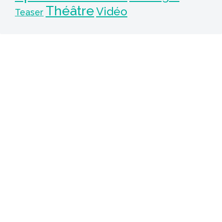
Théâtre
Vidéo
Teaser
also native.
Pourquoi pas nous dire hello !
hello@alsonative.com