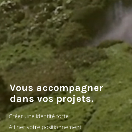
Vous accompagner
dans vos projets.
C
r
é
e
r
u
n
e
i
d
e
n
t
i
t
é
f
o
r
t
e
A
f
f
i
n
e
r
v
o
t
r
e
p
o
s
i
t
i
o
n
n
e
m
e
n
t
B
â
t
i
r
u
n
e
s
t
r
a
t
é
g
i
e
d
e
c
o
m
m
u
n
i
c
a
t
i
o
n