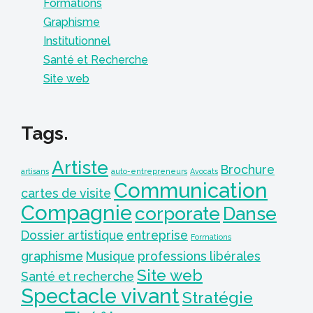
Formations
Graphisme
Institutionnel
Santé et Recherche
Site web
Tags.
Artiste
Brochure
artisans
auto-entrepreneurs
Avocats
Communication
cartes de visite
Compagnie
corporate
Danse
Dossier artistique
entreprise
Formations
graphisme
Musique
professions libérales
Site web
Santé et recherche
Spectacle vivant
Stratégie