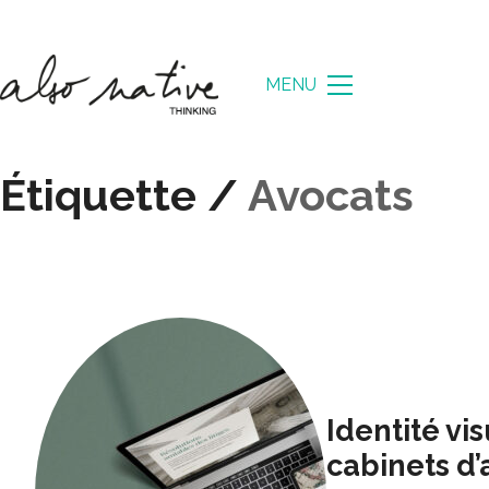
MENU
Étiquette /
Avocats
Identité vis
cabinets d’