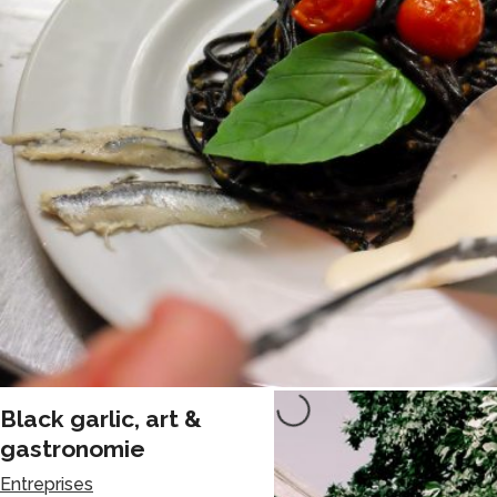
Célia Quilichini,
pianiste &
musicothérapeute
Culture
Black garlic, art &
gastronomie
Entreprises