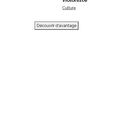
Culture
Découvrir d'avantage
also native.
Pourquoi pas nous dire hello !