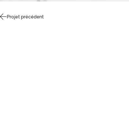
Projet précédent
also native.
Pourquoi pas nous dire hello !