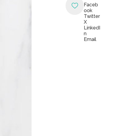
Faceb
ook
Twitter
X
LinkedI
n
Email