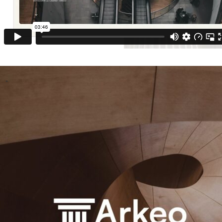
Loaded
:
Unmute
100.00%