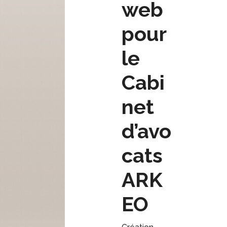
web
pour
le
Cabi
net
d’avo
cats
ARK
EO